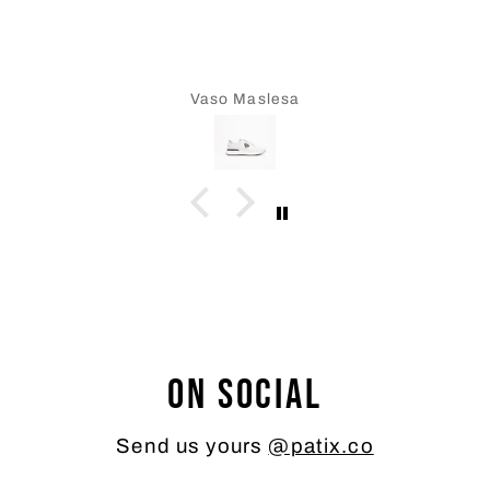
Petar Galić
On social
Send us yours
@patix.co