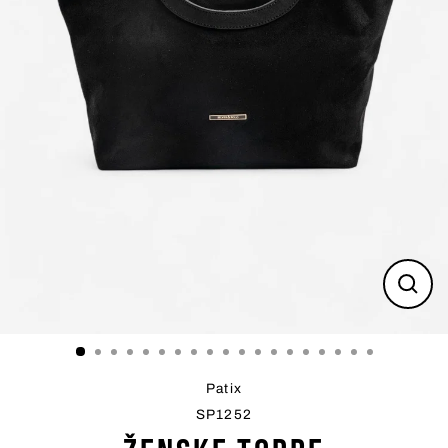
Zatvo
(esc)
Patix
SP1252