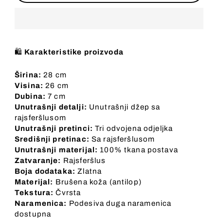
🛍️
Karakteristike proizvoda
Širina:
28 cm
Visina:
26 cm
Dubina:
7 cm
Unutrašnji detalji:
Unutrašnji džep sa
rajsferšlusom
Unutrašnji pretinci:
Tri odvojena odjeljka
Središnji pretinac:
Sa rajsferšlusom
Unutrašnji materijal:
100% tkana postava
Zatvaranje:
Rajsferšlus
Boja dodataka:
Zlatna
Materijal:
Brušena koža (antilop)
Tekstura:
Čvrsta
Naramenica:
Podesiva duga naramenica
dostupna