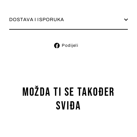
DOSTAVA I ISPORUKA
Podijeli
Podijeli
na
Facebooku
Možda ti se također
sviđa
Uštedite 21%