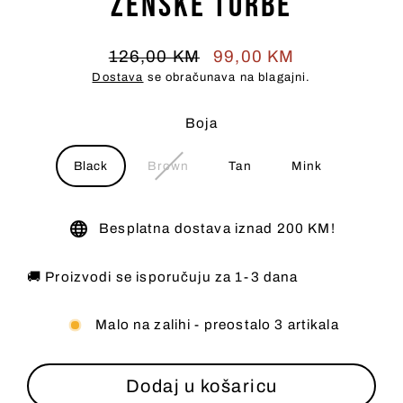
Ženske Torbe
126,00 KM
99,00 KM
Redovna
Cijena
Dostava
se obračunava na blagajni.
cijena
na
prodaji
Boja
Black
Brown
Tan
Mink
Besplatna dostava iznad 200 KM!
🚚 Proizvodi se isporučuju za 1-3 dana
Malo na zalihi - preostalo 3 artikala
Dodaj u košaricu