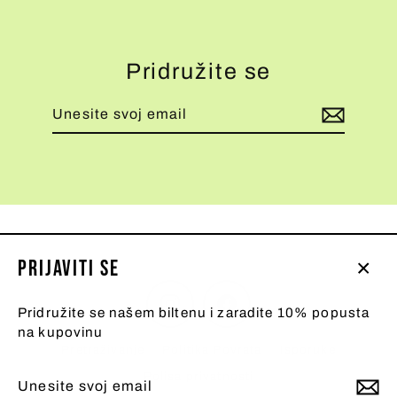
Pridružite se
Unesite
Pretplati
svoj
se
email
Prijaviti se
Zatv
Instagram
Facebook
(esc
Pridružite se našem biltenu i zaradite 10% popusta
na kupovinu
Pretraživanje
Politika Povrata
Isporuke
Polisa privatnosti
Unesite
Pretplati