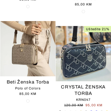
85,00 KM
Uštedite 21%
Beti Ženska Torba
CRYSTAL ŽENSKA
Polo of Colors
TORBA
85,00 KM
KRN047
Redovna
Cijena
120,00 KM
95,00 KM
cijena
na