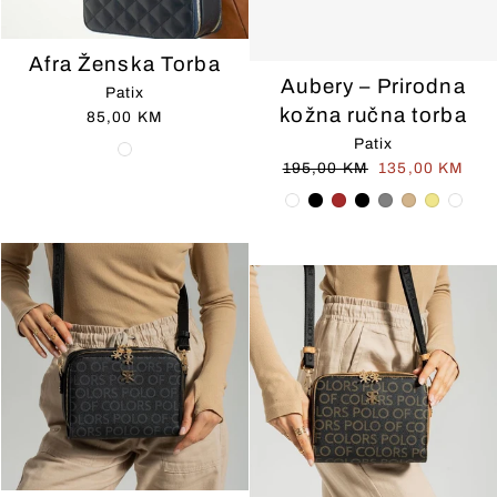
Afra Ženska Torba
Aubery – Prirodna
Patix
kožna ručna torba
85,00 KM
Patix
Redovna
Cijena
195,00 KM
135,00 KM
cijena
na
prodaji