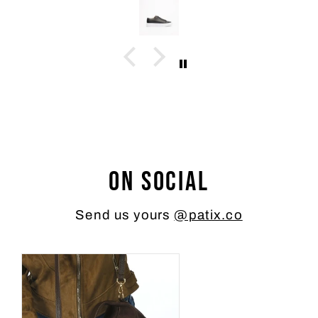
On social
Send us yours
@patix.co