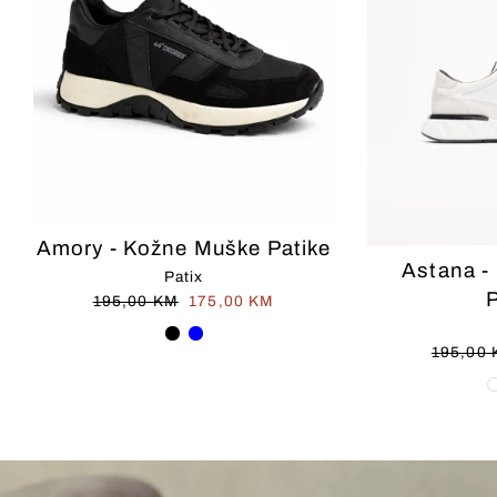
Amory - Kožne Muške Patike
Astana -
Patix
P
Redovna
Cijena
195,00 KM
175,00 KM
cijena
na
prodaji
Redovn
195,00
cijena