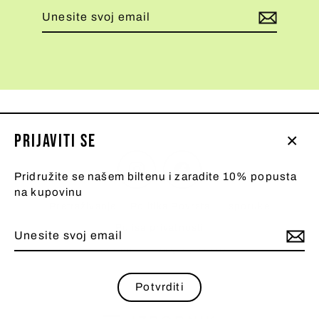
Unesite
Pretplati
svoj
se
email
Prijaviti se
Zatv
Instagram
Facebook
(esc
Pridružite se našem biltenu i zaradite 10% popusta
na kupovinu
Pretraživanje
Politika Povrata
Isporuke
Polisa privatnosti
Unesite
Pretplati
svoj
se
© 2026 Patix
Omogućuje Shopify
email
Potvrditi