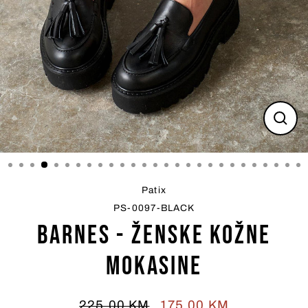
Zatvo
(esc)
Patix
PS-0097-BLACK
Barnes - Ženske Kožne
Mokasine
225,00 KM
175,00 KM