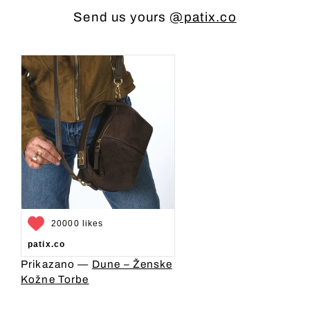
Send us yours
@patix.co
20000 likes
patix.co
Prikazano —
Dune – Ženske
Kožne Torbe