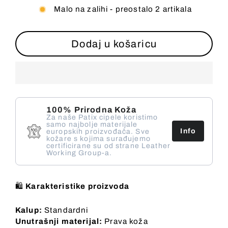
Malo na zalihi - preostalo 2 artikala
Dodaj u košaricu
100% Prirodna Koža
Za naše Patix cipele koristimo
samo najbolje materijale
Info
europskih proizvođača. Sve
kožare s kojima surađujemo
certificirane su od strane Leather
Working Group-a.
🛍️
Karakteristike proizvoda
Kalup:
Standardni
Unutrašnji materijal:
Prava koža