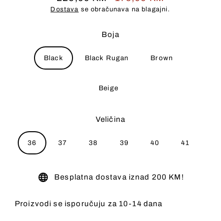
Redovna
Cijena
Dostava
se obračunava na blagajni.
cijena
na
prodaji
Boja
Black
Black Rugan
Brown
Beige
Veličina
36
37
38
39
40
41
Besplatna dostava iznad 200 KM!
Proizvodi se isporučuju za 10-14 dana