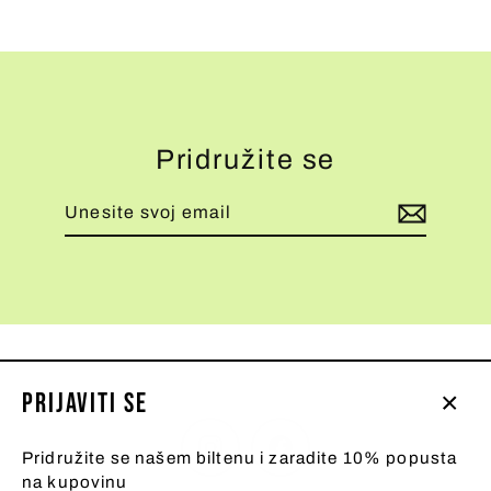
Pridružite se
Unesite
Pretplati
svoj
se
email
Prijaviti se
Zatv
Instagram
Facebook
(esc
Pridružite se našem biltenu i zaradite 10% popusta
na kupovinu