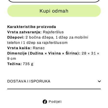
Kupi odmah
Karakteristike proizvoda
Vrsta zatvaranja:
Rajsferšlus
Džepovi:
2 bočna džepa, 1 džep za mobilni
telefon i 1 džep sa rajsferšlusom
Vrsta kaiša:
Ranac
Dimenzije (Dužina × Visina × Širina):
28 × 31 ×
9 cm
Težina:
735 g
DOSTAVA I ISPORUKA
Podijeli
Podijeli
na