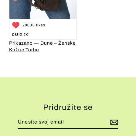
20000 likes
patix.co
Prikazano —
Dune – Ženske
Kožne Torbe
Pridružite se
Unesite
Pretplati
svoj
se
email