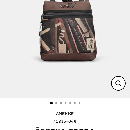
Zatvo
(esc)
ANEKKE
41815-046