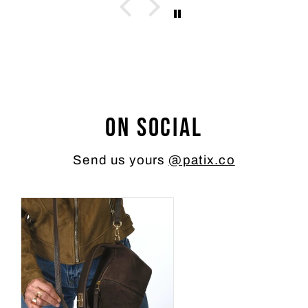
On social
Send us yours
@patix.co